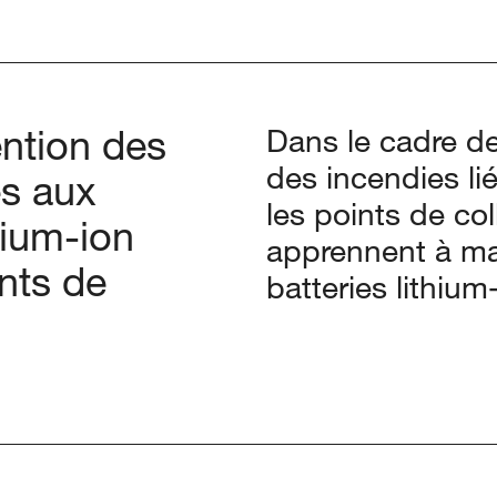
ention des
Dans le cadre de 
des incendies li
és aux
les points de col
thium-ion
apprennent à ma
nts de
batteries lithium