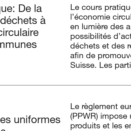
ue: De la
Le cours pratiqu
l’économie circ
 déchets à
en lumière des 
irculaire
possibilités d’a
ommunes
déchets et des 
afin de promouvo
Suisse. Les par
Le règlement eu
(PPWR) impose u
es uniformes
produits et les 