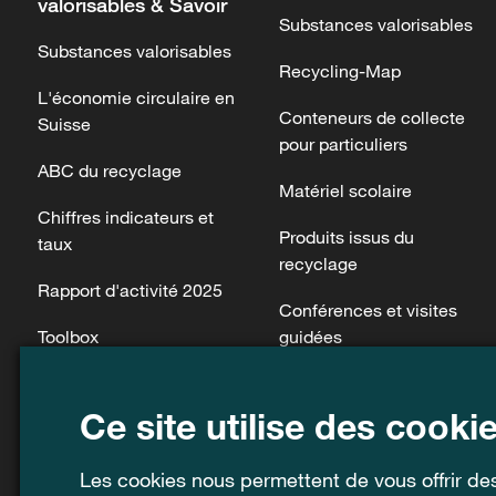
valorisables & Savoir
Substances valorisables
Substances valorisables
Recycling-Map
L'économie circulaire en
Conteneurs de collecte
Suisse
pour particuliers
ABC du recyclage
Matériel scolaire
Chiffres indicateurs et
Produits issus du
taux
recyclage
Rapport d'activité 2025
Conférences et visites
Toolbox
guidées
Films & Podcasts
Ce site utilise des cooki
Normes juridiques
FAQ
Les cookies nous permettent de vous offrir des