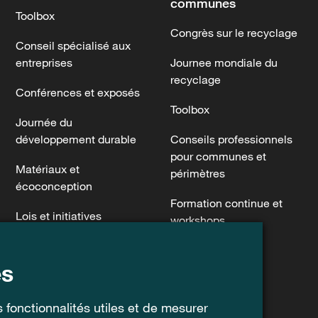
communes
Toolbox
Congrès sur le recyclage
Conseil spécialisé aux
entreprises
Journee mondiale du
recyclage
Conférences et exposés
Toolbox
Journée du
développement durable
Conseils professionnels
pour communes et
Matériaux et
périmètres
écoconception
Formation continue et
Lois et initiatives
workshops
Pictogrammes
Risque d’incendie
es
Conteneurs de collecte
Pictogrammes
pour entreprises et
 fonctionnalités utiles et de mesurer
associations
Signalétique