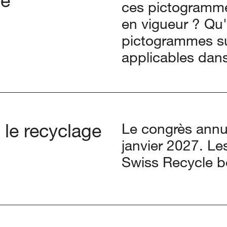
pe
ces pictogrammes
en vigueur ? Qu'
pictogrammes sui
applicables da
 le recyclage
Le congrès annue
janvier 2027. Le
Swiss Recycle bé