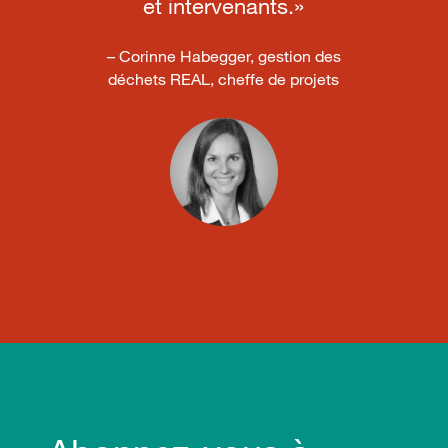
et intervenants.»
– Corinne Habegger, gestion des
déchets REAL, cheffe de projets