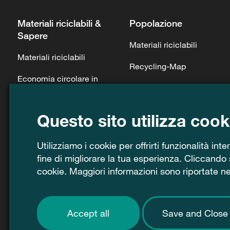
Materiali riciclabili &
Popolazione
Sapere
Materiali riciclabili
Materiali riciclabili
Recycling-Map
Economia circolare in
Contenitori per la
Svizzera
raccolta per economie
Cifre chiave & tasso di
domestiche private
Questo sito utilizza cook
riciclaggio
Materiale scolastico
Utilizziamo i cookie per offrirti funzionalità int
Relazione sulle
Prodotti su base riciclata
fine di migliorare la tua esperienza. Cliccando su
prestazione 2025
cookie. Maggiori informazioni sono riportate n
Conferenze e visite
Toolbox
Norme giuridiche
Accept all
Save and Close
FAQ