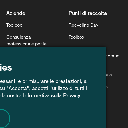
Aziende
Punti di raccolta
Toolbox
Recycling Day
Consulenza
Toolbox
professionale per le
Consulenza
imprese
professionale per comuni
Presentazioni e relazioni
& consorzi
ies
Leggi e interventi
Formazione continua
eressanti e pr misurare le prestazioni, al
riguardanti
Rischio di incendio
 "Accetta", accetti l'utilizzo di tutti i
Pittogrammi
ella nostra
Informativa sulla Privacy
.
Pittogrammi
Contenitori per la
Segnaletica
raccolta per aziende e
associazioni
Modelli e guide