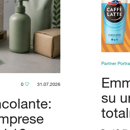
Partner Portra
Emmi
0
31.07.2026
su u
ncolante:
tota
imprese