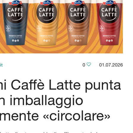
it
0
01.07.2026
 Caffè Latte punta
n imballaggio
lmente «circolare»