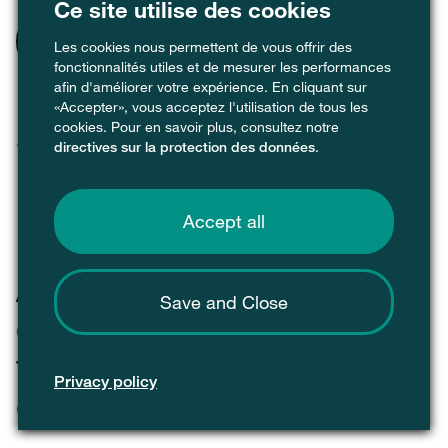
Ce site utilise des cookies
Vous trouverez les points de collecte
Les cookies nous permettent de vous offrir des
les plus proches de vous grâce à notre
fonctionnalités utiles et de mesurer les performances
afin d'améliorer votre expérience. En cliquant sur
Recycling Map
«Accepter», vous acceptez l'utilisation de tous les
cookies. Pour en savoir plus, consultez notre
.
directives sur la protection des données
.
Accept all
Avantages du
Save and Close
compostage ou de la
fermentation des déchets
Privacy policy
organiques