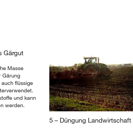
es Gärgut
sche Masse
r Gärung
e auch flüssige
iterverwendet.
stoffe und kann
en werden.
5 – Düngung Landwirtschaft