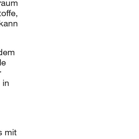
braum
offe,
kann
 dem
le
r
 in
 mit