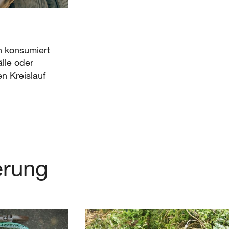
g
n konsumiert
älle oder
n Kreislauf
erung