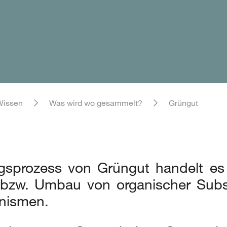
Wissen
Was wird wo gesammelt?
Grüngut
gsprozess von Grüngut handelt es
bzw. Umbau von organischer Subs
anismen.