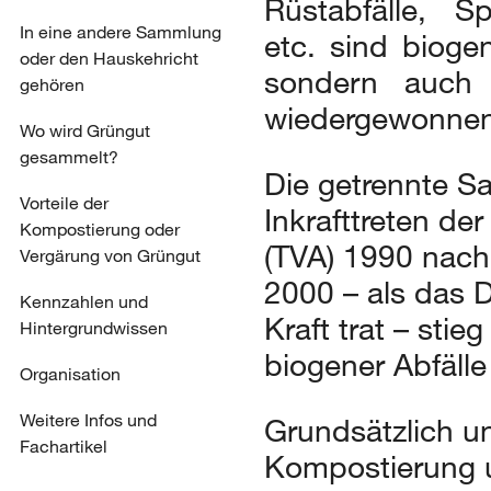
Rüstabfälle, S
In eine andere Sammlung
etc. sind bioge
oder den Hauskehricht
sondern auch 
gehören
wiedergewonnen
Wo wird Grüngut
gesammelt?
Die getrennte S
Vorteile der
Inkrafttreten de
Kompostierung oder
(TVA) 1990 nach
Vergärung von Grüngut
2000 – als das D
Kennzahlen und
Kraft trat – sti
Hintergrundwissen
biogener Abfälle
Organisation
Weitere Infos und
Grundsätzlich u
Fachartikel
Kompostierung u