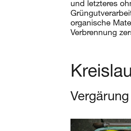
und letzteres oh
Grüngutverarbei
organische Mater
Verbrennung zers
Kreisla
Vergärung