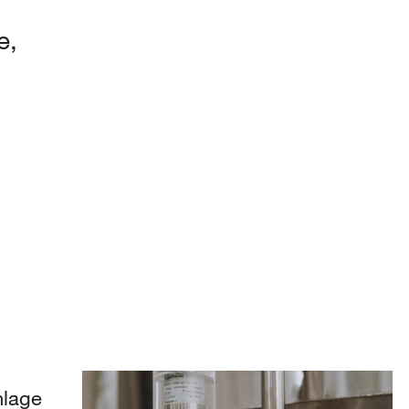
e,
nlage