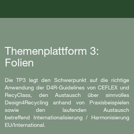
Themenplattform 3:
Folien
Die TP3 legt den Schwerpunkt auf die richtige
Anwendung der D4R-Guidelines von CEFLEX und
RecyClass, den Austausch über sinnvolles
Design4Recycling anhand von Praxisbeispielen
sowie den laufenden Austausch
betreffend Internationalisierung / Harmonisierung
EU/International.