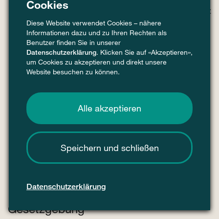
Cookies
Textilien: Förderung von Öko-Design, Einsatz
von Sekundärrohstoffen sowie Second-
Diese Website verwendet Cookies – nähere
Informationen dazu und zu Ihren Rechten als
Hand und Reparaturstrukturen im Rahmen
Benutzer finden Sie in unserer
einer
Textilstrategie
Datenschutzerklärung
. Klicken Sie auf «Akzeptieren»,
um Cookies zu akzeptieren und direkt unsere
Verpackungen:
Verpackungs- und
Website besuchen zu können.
Verpackungsabfallregulation (PPWR)
sowie
eine Rahmenrichtlinie für Bioplastics
Alle akzeptieren
Mikroplastik: Massnahmen zur Verringerung
der unbeabsichtigten Freisetzung von
Mikroplastik in die Umwelt
Speichern und schließen
Überarbeitung des
EU-Chemikalienrechts
REACH
.
Datenschutzerklärung
Gesetzgebung