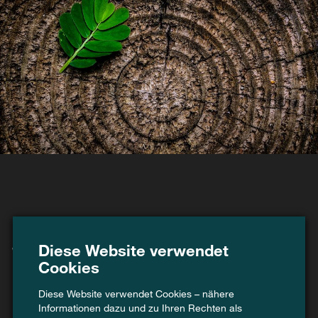
Swiss Recycle –
Diese Website verwendet
Recycling stärken,
Cookies
Kreislauf neu denken.
Diese Website verwendet Cookies – nähere
Informationen dazu und zu Ihren Rechten als