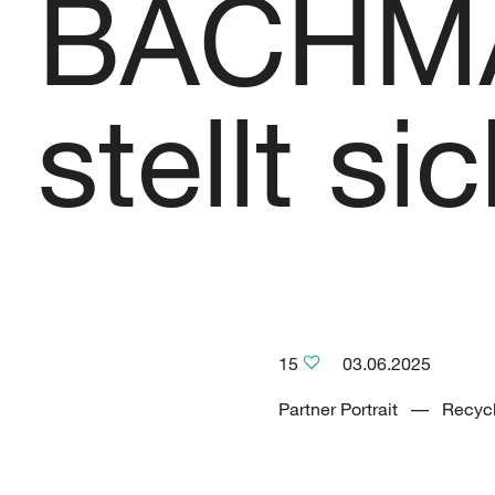
BACHM
stellt si
15
03.06.2025
Partner Portrait –– Recy