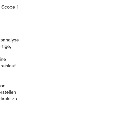
n Scope 1
tsanalyse
tige,
ine
eislauf
ion
rstellen
irekt zu