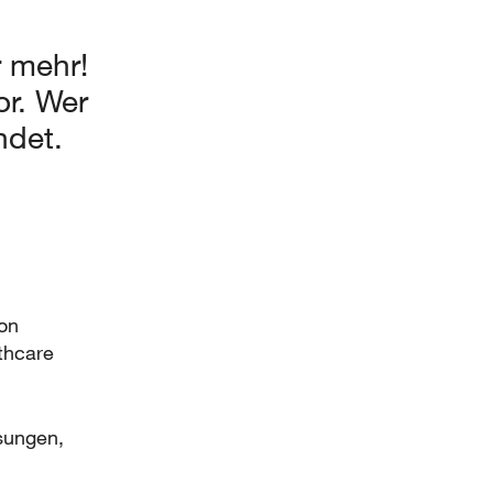
r mehr!
r. Wer
ndet.
on
thcare
sungen,