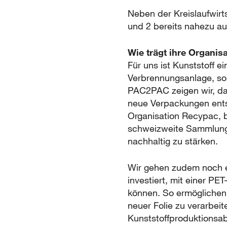
Neben der Kreislaufwirt
und 2 bereits nahezu auf
Wie trägt ihre Organis
Für uns ist Kunststoff e
Verbrennungsanlage, son
PAC2PAC zeigen wir, d
neue Verpackungen ents
Organisation Recypac, be
schweizweite Sammlung 
nachhaltig zu stärken.
Wir gehen zudem noch ei
investiert, mit einer PE
können. So ermöglichen 
neuer Folie zu verarbeit
Kunststoffproduktionsab