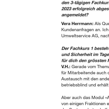
den 3-tägigen Fachkur
2023 erfolgreich abge
angemeldet?
Vera Herrmann:
Als Que
Kundenanfragen an. Ich
Umweltservice AG, nach 
Der Fachkurs 1 besteht
und Sicherheit im Tag
für dich den grössten
V.H.:
Gerade vom Thema «S
für Mitarbeitende auch 
Austausch mit den ande
betriebsblind und erhäl
Aber auch das Modul «A
von einigen Fraktionen 