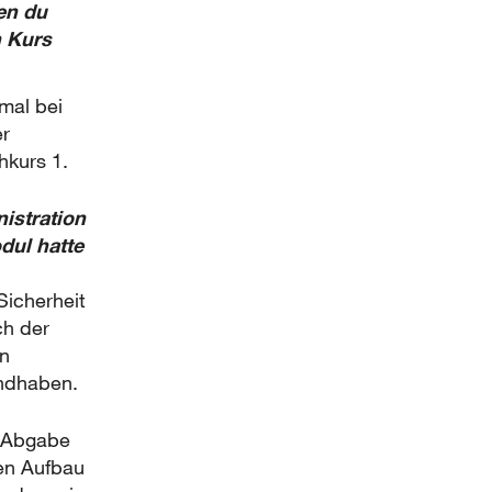
en du
n Kurs
mal bei
er
hkurs 1.
istration
dul hatte
Sicherheit
ch der
an
andhaben.
e Abgabe
den Aufbau