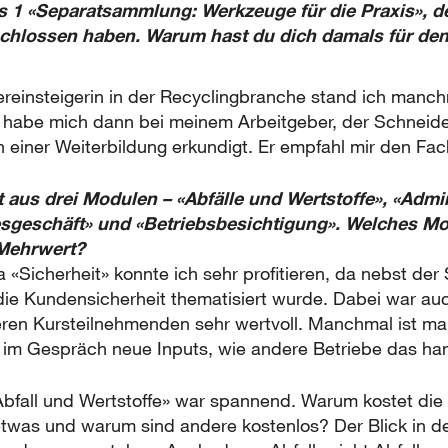
s 1 «Separatsammlung: Werkzeuge für die Praxis», d
schlossen haben. Warum hast du dich damals für de
reinsteigerin in der Recyclingbranche stand ich manch
 habe mich dann bei meinem Arbeitgeber, der Schneid
einer Weiterbildung erkundigt. Er empfahl mir den Fac
 aus drei Modulen – «Abfälle und Wertstoffe», «Admin
esgeschäft» und «Betriebsbesichtigung». Welches Mo
 Mehrwert?
icherheit» konnte ich sehr profitieren, da nebst der 
die Kundensicherheit thematisiert wurde. Dabei war au
ren Kursteilnehmenden sehr wertvoll. Manchmal ist m
t im Gespräch neue Inputs, wie andere Betriebe das h
bfall und Wertstoffe» war spannend. Warum kostet di
etwas und warum sind andere kostenlos? Der Blick in 