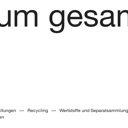
rum gesa
altungen –– Recycling –– Wertstoffe und Separatsammlu
en