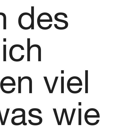
h des
ich
en viel
was wie