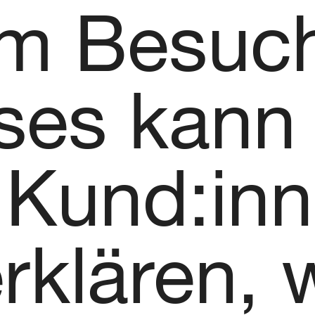
em Besuc
ses kann 
Kund:inn
rklären, 