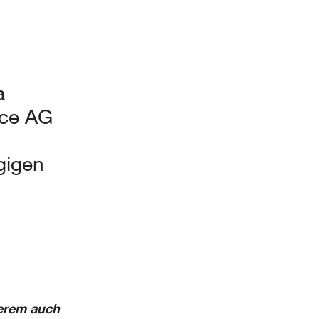
a
ice AG
ägigen
derem auch