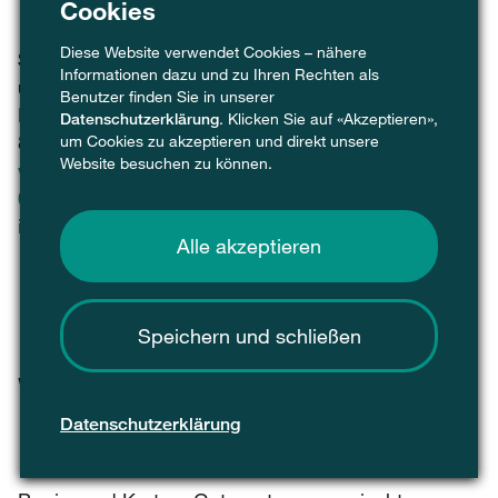
Cookies
Diese Website verwendet Cookies – nähere
SPKF Verband Schweizerischer Papier-, Karton-
Informationen dazu und zu Ihren Rechten als
und Folienhersteller
Benutzer finden Sie in unserer
Bergstrasse 110
Datenschutzerklärung
. Klicken Sie auf «Akzeptieren»,
8032 Zürich
um Cookies zu akzeptieren und direkt unsere
Website besuchen zu können.
www.spkf.ch
044 266 99 20
info
@
spkf.ch
Alle akzeptieren
Speichern und schließen
Weitere Infos
und Fachartikel
Datenschutzerklärung